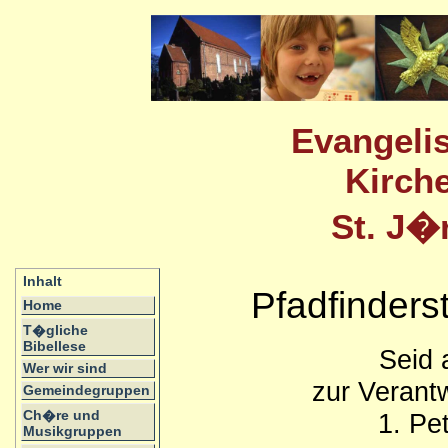
Evangelis
Kirch
St. J�
Inhalt
Pfadfinder
Home
T�gliche
Bibellese
Seid a
Wer wir sind
zur Verant
Gemeindegruppen
1. Pe
Ch�re und
Musikgruppen